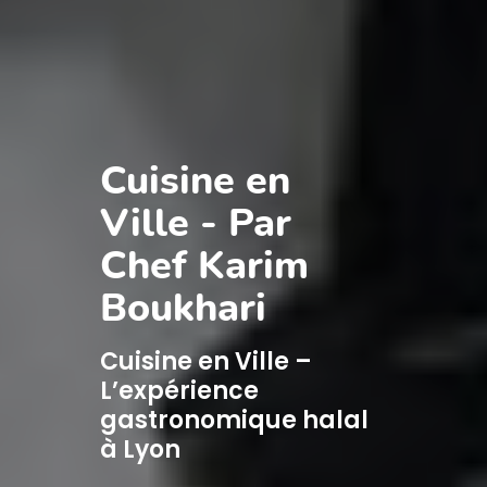
Cuisine en
Ville - Par
Chef Karim
Boukhari
Cuisine en Ville –
L’expérience
gastronomique halal
à Lyon