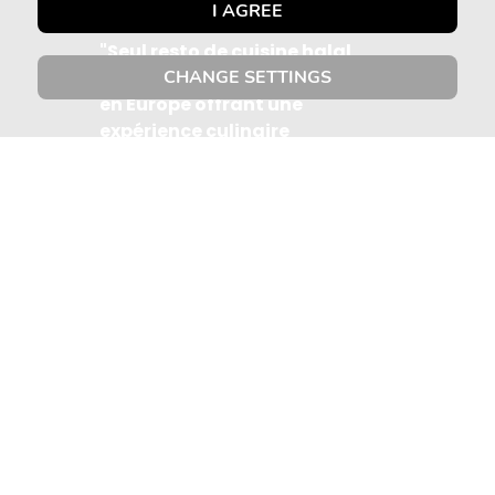
Petit Futé !
I AGREE
"Seul resto de cuisine halal
gastronomique dans le pays et
CHANGE SETTINGS
en Europe offrant une
expérience culinaire
d'exception et un bel accueil."
Le Petit Futé
READ MORE